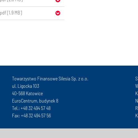
pdf [1.9 MB]
Towarzystwo Finansowe Silesia Sp. z o.o.
S
ul. Ligocka 103
W
40-568 Katowice
K
EuroCentrum, budynek 8
N
Tel.: +48 32 494 57 48
R
Fax: +48 32 494 57 56
K