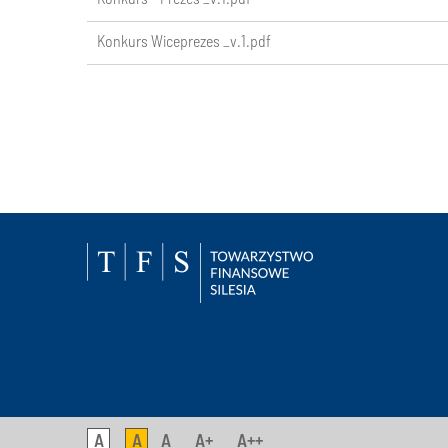
Konkurs Wiceprezes _v.1.pdf
A
A
A
A+
A++