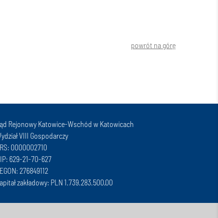
powrót na górę
ąd Rejonowy Katowice-Wschód w Katowicach
ydział VIII Gospodarczy
RS: 0000002710
IP: 629-21-70-627
EGON: 276849112
apitał zakładowy: PLN 1.739.283.500,00