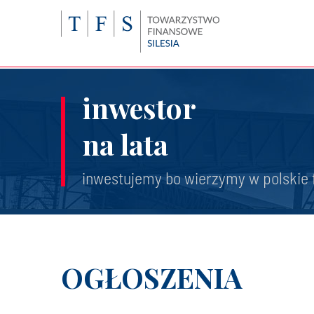
inwestor
na lata
inwestujemy bo wierzymy w polskie 
OGŁOSZENIA