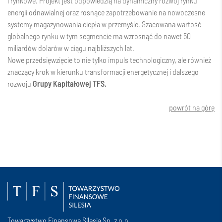
i rynkowe. Projekt jest odpowiedzią na dynamiczny rozwój rynku
energii odnawialnej oraz rosnące zapotrzebowanie na nowoczesne
systemy magazynowania ciepła w przemyśle. Szacowana wartość
globalnego rynku w tym segmencie ma wzrosnąć do nawet 50
miliardów dolarów w ciągu najbliższych lat.
Nowe przedsięwzięcie to nie tylko impuls technologiczny, ale również
znaczący krok w kierunku transformacji energetycznej i dalszego
rozwoju
Grupy Kapitałowej TFS.
powrót na górę
Towarzystwo Finansowe Silesia Sp. z o.o.