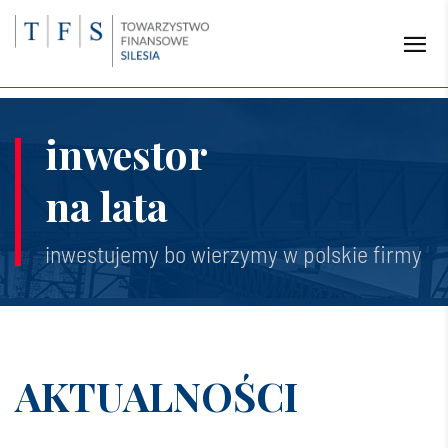
inwestor
na lata
inwestujemy bo wierzymy w polskie firmy
AKTUALNOŚCI