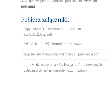
Szczegółowe pliki do pobrania pod linkiem
->
Pliki do
pobrania
Pobierz załączniki:
Zapytanie ofertowe Remont budynku nr
2_27_03_2026r..pdf
Załącznik nr 1_TFS_formularz_ofertowy.doc
załącznik do formularza ofertowego - publikacja.pdf
Odpowiedzi na pytania - Realizacja robót budowlanych
polegających na termomodern___ nr 2.docx