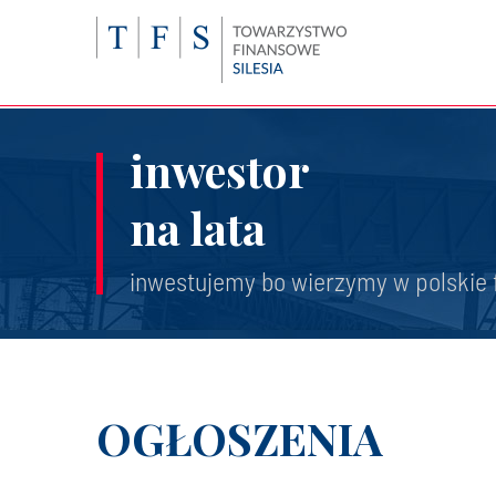
inwestor
na lata
inwestujemy bo wierzymy w polskie 
OGŁOSZENIA