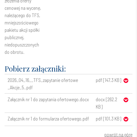
złożenia oferty
cenowej na wycenę,
należącego do TFS,
mniejszościowego
pakietu akcji spółki
publicznej,
niedopuszczonych
do obrotu.
Pobierz załączniki:
2026_04_16__TFS_zapytanie ofertowe
pdf [147.3 KB]
_Akcje_5..pdf
Załącznik nr 1 do zapytania ofertowego.docx
docx [262.2
KB]
Załącznik nr 1 do formularza ofertowego.pdf
pdf [101.3 KB]
powrót na górę