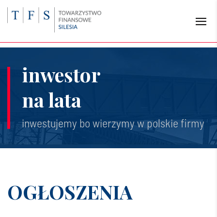
inwestor
na lata
inwestujemy bo wierzymy w polskie firmy
OGŁOSZENIA