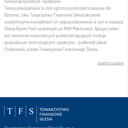
funkcje gospodarcze i społeczne.
Tereny pokopalniane to dziś ogromny potencjał rozwojowy dla
Bytomia. Jako Towarzystwo Finansowe Silesia aktywnie
uczestniczymy w projektach ich zagospodarowania, w tym w realizacji
Silesia Bytom Park na terenach po KWK Miechowice. Naszym celem
jest tworzenie nowoczesnych przestrzeni łączących funkcje
gospodarcze, technologiczne i społeczne – podkreślił Jakub
Chełstowski, prezes Towarzystwa Finansowego Silesia.
powrót na górę
Towarzystwo Finansowe Silesia Sp. z o.o.