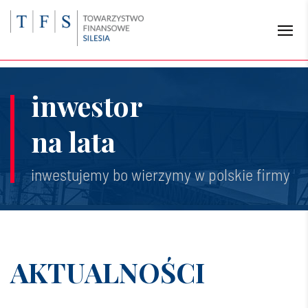
inwestor
na lata
inwestujemy bo wierzymy w polskie firmy
AKTUALNOŚCI