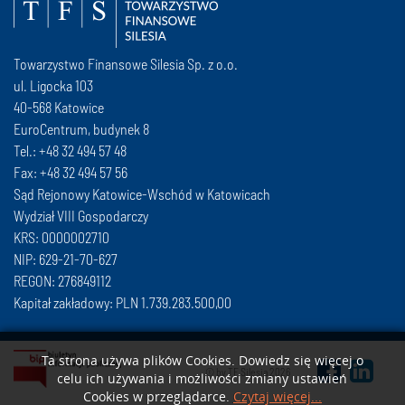
Towarzystwo Finansowe Silesia Sp. z o.o.
ul. Ligocka 103
40-568 Katowice
EuroCentrum, budynek 8
Tel.: +48 32 494 57 48
Fax: +48 32 494 57 56
Sąd Rejonowy Katowice-Wschód w Katowicach
Wydział VIII Gospodarczy
KRS: 0000002710
NIP: 629-21-70-627
REGON: 276849112
Kapitał zakładowy: PLN 1.739.283.500,00
Ta strona używa plików Cookies. Dowiedz się więcej o
© by TF Silesia 2026
celu ich używania i możliwości zmiany ustawień
Cookies w przeglądarce.
Czytaj więcej...