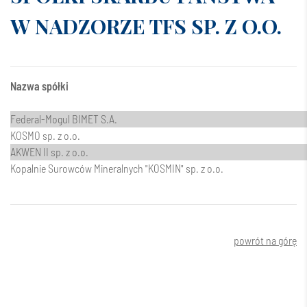
W NADZORZE TFS SP. Z O.O.
Nazwa spółki
Federal-Mogul BIMET S.A.
KOSMO sp. z o.o.
AKWEN II sp. z o.o.
Kopalnie Surowców Mineralnych "KOSMIN" sp. z o.o.
powrót na górę