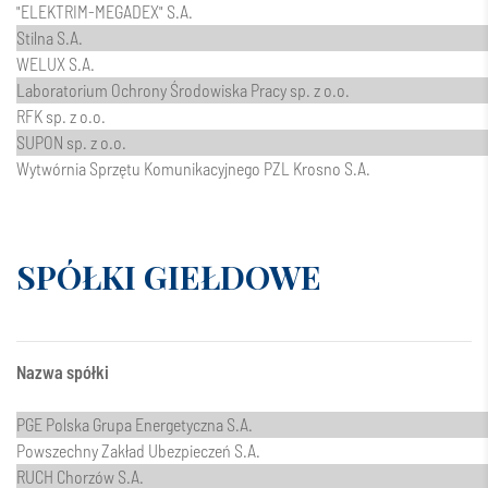
"ELEKTRIM-MEGADEX" S.A.
Stilna S.A.
WELUX S.A.
Laboratorium Ochrony Środowiska Pracy sp. z o.o.
RFK sp. z o.o.
SUPON sp. z o.o.
Wytwórnia Sprzętu Komunikacyjnego PZL Krosno S.A.
SPÓŁKI GIEŁDOWE
Nazwa spółki
PGE Polska Grupa Energetyczna S.A.
Powszechny Zakład Ubezpieczeń S.A.
RUCH Chorzów S.A.