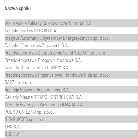
Nazwa spółki
Wałbrzyskie Zakłady Koksownicze "Victoria" S.A.
Fabryka Kotłów SEFAKO S.A.
Instytut Automatyki Systemów Energetycznych sp. z o.o.
Fabryka Elementów Złącznych S.A.
Przedsiębiorstwo Zaopatrzenia Szkół "CEZAS" sp. z o.o.
Przedsiębiorstwo Drogowo-Mostowe S.A.
Zakłady Chemiczne "JELCHEM" S.A.
Przedsiębiorstwo Przemysłowo-Handlowe Nida sp. z o.o.
RAPZ sp. z o.o.
Agencja Rozwoju Regionalnego S.A.
Zakłady Mięsne "PEKPOL OSTROŁĘKA" S.A.
Zakłady Przemysłu Wełnianego 9 MAJA S.A.
POLMO GNIEZNO sp. z o.o.
BIS-SUKCES sp. z o.o.
EHN S.A.
BGE S.A.