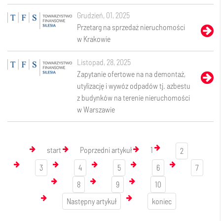
grudzień, 01, 2025
Przetarg na sprzedaż nieruchomości
w Krakowie
listopad, 28, 2025
Zapytanie ofertowe na na demontaż,
utylizację i wywóz odpadów tj. azbestu
z budynków na terenie nieruchomości
w Warszawie
start
Poprzedni artykuł
1
2
3
4
5
6
7
8
9
10
Następny artykuł
koniec