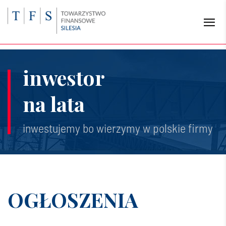
inwestor
na lata
inwestujemy bo wierzymy w polskie firmy
OGŁOSZENIA