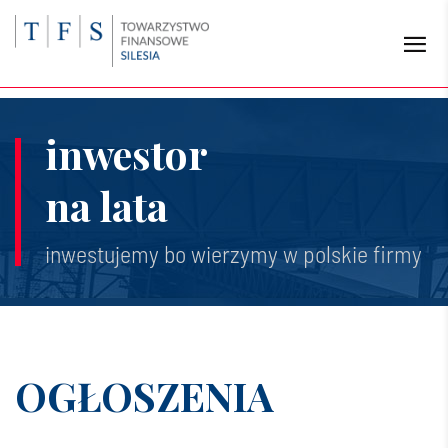
inwestor
na lata
inwestujemy bo wierzymy w polskie firmy
OGŁOSZENIA