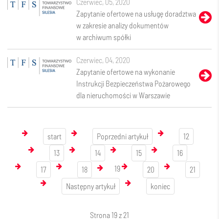
czerwiec, 05, 2020
Zapytanie ofertowe na usługę doradztwa
w zakresie analizy dokumentów
w archiwum spółki
czerwiec, 04, 2020
Zapytanie ofertowe na wykonanie
Instrukcji Bezpieczeństwa Pożarowego
dla nieruchomości w Warszawie
start
Poprzedni artykuł
12
13
14
15
16
19
17
18
20
21
Następny artykuł
koniec
Strona 19 z 21