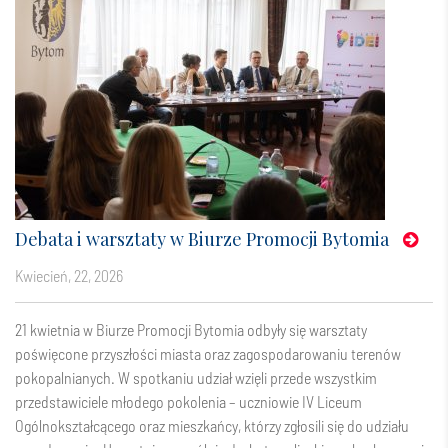
Debata i warsztaty w Biurze Promocji Bytomia
kwiecień, 22, 2026
21 kwietnia w Biurze Promocji Bytomia odbyły się warsztaty
poświęcone przyszłości miasta oraz zagospodarowaniu terenów
pokopalnianych. W spotkaniu udział wzięli przede wszystkim
przedstawiciele młodego pokolenia – uczniowie IV Liceum
Ogólnokształcącego oraz mieszkańcy, którzy zgłosili się do udziału