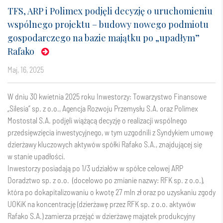
TFS, ARP i Polimex podjęli decyzję o uruchomieniu
wspólnego projektu – budowy nowego podmiotu
gospodarczego na bazie majątku po „upadłym”
Rafako
maj, 16, 2025
W dniu 30 kwietnia 2025 roku Inwestorzy: Towarzystwo Finansowe
„Silesia” sp. z o.o., Agencja Rozwoju Przemysłu S.A. oraz Polimex
Mostostal S.A. podjęli wiążącą decyzję o realizacji wspólnego
przedsięwzięcia inwestycyjnego, w tym uzgodnili z Syndykiem umowę
dzierżawy kluczowych aktywów spółki Rafako S.A., znajdującej się
w stanie upadłości.
Inwestorzy posiadają po 1/3 udziałów w spółce celowej ARP
Doradztwo sp. z o.o. (docelowo po zmianie nazwy: RFK sp. z o.o.),
która po dokapitalizowaniu o kwotę 27 mln zł oraz po uzyskaniu zgody
UOKiK na koncentrację (dzierżawę przez RFK sp. z o.o. aktywów
Rafako S.A.) zamierza przejąć w dzierżawę majątek produkcyjny