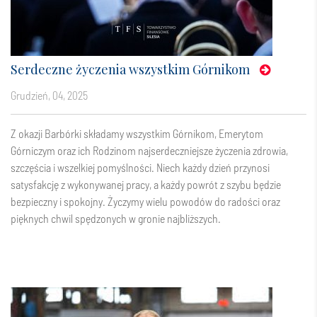
Serdeczne życzenia wszystkim Górnikom
grudzień, 04, 2025
Z okazji Barbórki składamy wszystkim Górnikom, Emerytom
Górniczym oraz ich Rodzinom najserdeczniejsze życzenia zdrowia,
szczęścia i wszelkiej pomyślności. Niech każdy dzień przynosi
satysfakcję z wykonywanej pracy, a każdy powrót z szybu będzie
bezpieczny i spokojny. Życzymy wielu powodów do radości oraz
pięknych chwil spędzonych w gronie najbliższych.