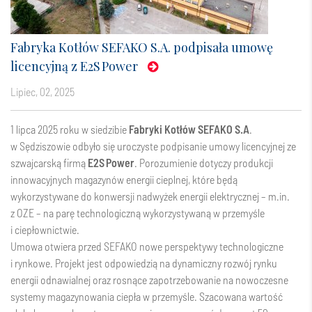
Fabryka Kotłów SEFAKO S.A. podpisała umowę
licencyjną z E2S Power
lipiec, 02, 2025
1 lipca 2025 roku w siedzibie
Fabryki Kotłów SEFAKO S.A
.
w Sędziszowie odbyło się uroczyste podpisanie umowy licencyjnej ze
szwajcarską firmą
E2S Power
. Porozumienie dotyczy produkcji
innowacyjnych magazynów energii cieplnej, które będą
wykorzystywane do konwersji nadwyżek energii elektrycznej – m.in.
z OZE – na parę technologiczną wykorzystywaną w przemyśle
i ciepłownictwie.
Umowa otwiera przed SEFAKO nowe perspektywy technologiczne
i rynkowe. Projekt jest odpowiedzią na dynamiczny rozwój rynku
energii odnawialnej oraz rosnące zapotrzebowanie na nowoczesne
systemy magazynowania ciepła w przemyśle. Szacowana wartość