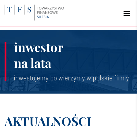
inwestor
na lata
inwestujemy bo wierzymy w polskie firmy
AKTUALNOŚCI