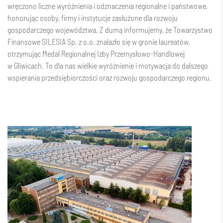
wręczono liczne wyróżnienia i odznaczenia regionalne i państwowe,
honorując osoby, firmy i instytucje zasłużone dla rozwoju
gospodarczego województwa. Z dumą informujemy, że Towarzystwo
Finansowe SILESIA Sp. z o.o. znalazło się w gronie laureatów,
otrzymując Medal Regionalnej Izby Przemysłowo-Handlowej
w Gliwicach. To dla nas wielkie wyróżnienie i motywacja do dalszego
wspierania przedsiębiorczości oraz rozwoju gospodarczego regionu.