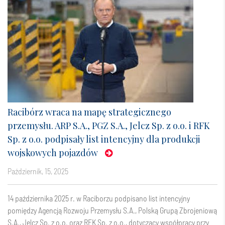
Racibórz wraca na mapę strategicznego
przemysłu. ARP S.A., PGZ S.A., Jelcz Sp. z o.o. i RFK
Sp. z o.o. podpisały list intencyjny dla produkcji
wojskowych pojazdów
październik, 15, 2025
14 października 2025 r. w Raciborzu podpisano list intencyjny
pomiędzy Agencją Rozwoju Przemysłu S.A., Polską Grupą Zbrojeniową
S.A., Jelcz Sp. z o.o. oraz RFK Sp. z o.o., dotyczący współpracy przy