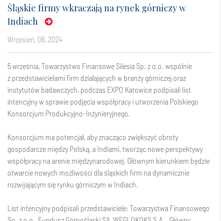
Śląskie firmy wkraczają na rynek górniczy w
Indiach
wrzesień, 06, 2024
5 września,
Towarzystwo Finansowe Silesia Sp. z o.o.
wspólnie
z przedstawicielami firm działających w branży górniczej oraz
instytutów badawczych, podczas
EXPO Katowice
podpisali list
intencyjny w sprawie podjęcia współpracy i utworzenia Polskiego
Konsorcjum Produkcyjno-Inżynieryjnego.
Konsorcjum ma potencjał, aby znacząco zwiększyć obroty
gospodarcze między Polską, a Indiami, tworząc nowe perspektywy
współpracy na arenie międzynarodowej. Głównym kierunkiem będzie
otwarcie nowych możliwości dla śląskich firm na dynamicznie
rozwijającym się rynku górniczym w Indiach.
List intencyjny podpisali przedstawiciele: Towarzystwa Finansowego
Sp. z o.o.,
Fundusz Górnośląski SA
,
WĘGLOKOKS S.A.
,
Główny