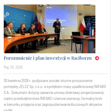
Porozumienie i plan inwestycji w Raciborzu
maj, 05, 2026
30 kwietnia 2026 r. podpisane zostało istotne porozumienie
pomiędzy JELCZ Sp. z o.o. a syndykiem masy upadłościowej RAFAKO
S.A.. Dokument dotyczy zawarcia umowy dzierżawy zorganizowanej
części przedsiębiorstwa RAFAKO i stanowi pierwszy, formalny krok
w kierunku przejęcia oraz zagospodarowania kluczowych aktywów
spółki.