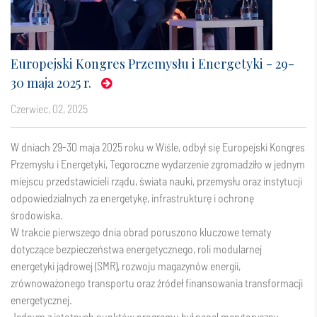
Europejski Kongres Przemysłu i Energetyki - 29-
30 maja 2025 r.
czerwiec, 02, 2025
W dniach 29-30 maja 2025 roku w Wiśle, odbył się Europejski Kongres
Przemysłu i Energetyki, Tegoroczne wydarzenie zgromadziło w jednym
miejscu przedstawicieli rządu, świata nauki, przemysłu oraz instytucji
odpowiedzialnych za energetykę, infrastrukturę i ochronę
środowiska.
W trakcie pierwszego dnia obrad poruszono kluczowe tematy
dotyczące bezpieczeństwa energetycznego, roli modularnej
energetyki jądrowej (SMR), rozwoju magazynów energii,
zrównoważonego transportu oraz źródeł finansowania transformacji
energetycznej.
Jednym z istotnych punktów programu był panel merytoryczny