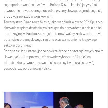
zagospodarowaniu aktywów po Rafako S.A. Celem inicjatywy jest
utworzenie nowoczesnego ośrodka przemysłowego zajmującego się
produkcją pojazdów wojskowych.
Towarzystwo Finansowe Silesia, jako współudziałowiec RFK Sp. z o.o.,
aktywnie wspiera działania zmierzające do przywrócenia działalności
produkcyjnej w Raciborzu. Projekt stanowi ważny krok w odbudowie
potencjału przemysłowego regionu oraz wzmocnieniu krajowego
sektora obronnego.
Podpisanie listu intencyjnego otwiera drogę do szczegółowych analiz
i inwestycji, które pozwolą efektywnie wykorzystać istniejącą
infrastrukturę, tworząc nowe miejsca pracy i wspierając rozwój
gospodarczy południowej Polski.