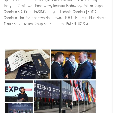
Instytut Górnictwa - Państwowy Instytut Badawczy
,
Polska Grupa
Górnicza S.A
,
Grupa FASING
,
Instytut Techniki Górniczej KOMAG
,
Górnicza Izba Przemysłowo Handlowa
, P.P.H.U. Martech-Plus Marcin
Mistrz Sp. J., Asten Group Sp. z o.o. oraz
PATENTUS S.A.
.