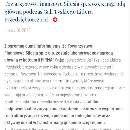
Towarzystwo Finansowe Silesia sp. z o.o. z nagrodą
główną podczas Gali Tyskiego Lidera
Przedsiębiorczości
lipiec, 01, 2025
Z ogromną dumą informujemy, że Towarzystwo
Finansowe Silesia sp. z o.o. zostało uhonorowane nagrodą
główną w kategorii FIRMA!
Wyjątkowa edycja Gali Tyskiego Lidera
Przedsiębiorczości, w tym roku odbyła się w niezwykłej scenerii
Zespołu Pałacowo-Parkowego w Tychach. To prestiżowe wydarzenie
było okazją do uhonorowania firm i instytucji, które swoją
działalnością przyczyniają się do rozwoju gospodarczego regionu oraz
wspierają przedsiębiorczość na najwyższym poziomie.
Kapituła konkursu doceniła nasze działania za
stabilne
i odpowiedzialne zarządzanie kapitałem, skuteczne wspieranie
restrukturyzacji i rozwoju polskich przedsiębiorstw oraz
aktywny udział w transformacji gospodarczej regionu.
To dla nas nie tylko zaszczyt, ale i dowód na to, że nasza misja – bycie