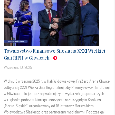
Towarzystwo Finansowe Silesia na XXXI Wielkiej
Gali RIPH w Gliwicach
wrzesień, 10, 2025
W dniu 6 września 2025 r. w Hali Widowiskowej PreZero Arena Gliwice
odbyła się XXXI Wielka Gala Regionalnej Izby Przemysłowo-Handlowej
w Gliwicach. To jedno z najważniejszych wydarzeń gospodarczych
w regionie, podczas którego uroczyście rozstrzygnięto Konkurs
„Marka-Śląskie”, organizowany od 16 lat wraz z Marszałkiem
Województwa Śląskiego oraz partnerami medialnymi. Podczas gali