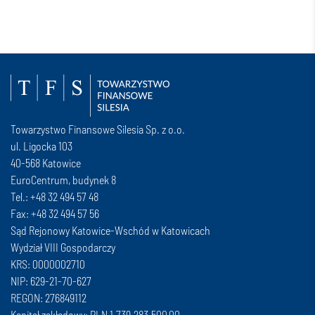
Towarzystwo Finansowe Silesia Sp. z o.o.
ul. Ligocka 103
40-568 Katowice
EuroCentrum, budynek 8
Tel.: +48 32 494 57 48
Fax: +48 32 494 57 56
Sąd Rejonowy Katowice-Wschód w Katowicach
Wydział VIII Gospodarczy
KRS: 0000002710
NIP: 629-21-70-627
REGON: 276849112
Kapitał zakładowy: PLN 1.739.283.500,00