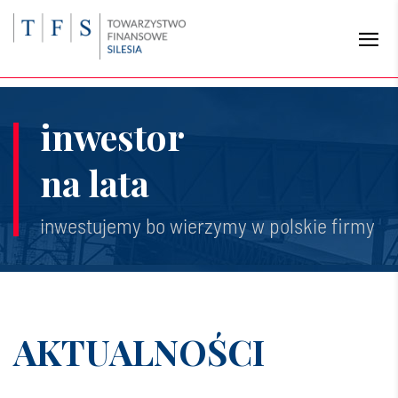
inwestor
na lata
inwestujemy bo wierzymy w polskie firmy
AKTUALNOŚCI