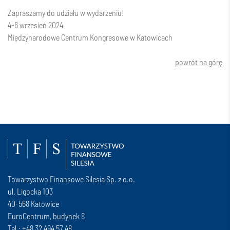
Zapraszamy do udziału w wydarzeniu!
4-6 wrzesień 2024
Międzynarodowe Centrum Kongresowe w Katowicach
powrót na górę
Towarzystwo Finansowe Silesia Sp. z o.o.
ul. Ligocka 103
40-568 Katowice
EuroCentrum, budynek 8
Tel.: +48 32 494 57 48