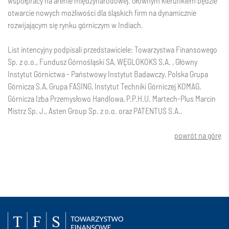
współpracy na arenie międzynarodowej. Głównym kierunkiem będzie
otwarcie nowych możliwości dla śląskich firm na dynamicznie
rozwijającym się rynku górniczym w Indiach.
List intencyjny podpisali przedstawiciele: Towarzystwa Finansowego
Sp. z o.o.,
Fundusz Górnośląski SA
,
WĘGLOKOKS S.A.
,
Główny
Instytut Górnictwa - Państwowy Instytut Badawczy
,
Polska Grupa
Górnicza S.A
,
Grupa FASING
,
Instytut Techniki Górniczej KOMAG
,
Górnicza Izba Przemysłowo Handlowa
, P.P.H.U. Martech-Plus Marcin
Mistrz Sp. J., Asten Group Sp. z o.o. oraz
PATENTUS S.A.
.
powrót na górę