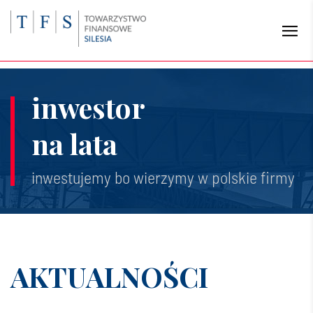
inwestor
na lata
inwestujemy bo wierzymy w polskie firmy
AKTUALNOŚCI