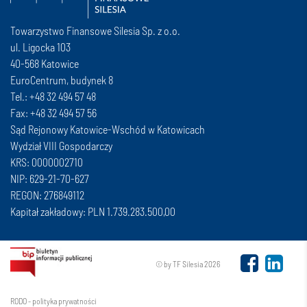
Towarzystwo Finansowe Silesia Sp. z o.o.
ul. Ligocka 103
40-568 Katowice
EuroCentrum, budynek 8
Tel.: +48 32 494 57 48
Fax: +48 32 494 57 56
Sąd Rejonowy Katowice-Wschód w Katowicach
Wydział VIII Gospodarczy
KRS: 0000002710
NIP: 629-21-70-627
REGON: 276849112
Kapitał zakładowy: PLN 1.739.283.500,00
© by TF Silesia 2026
RODO - polityka prywatności