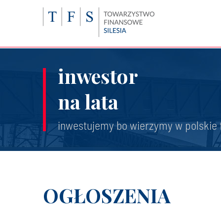
inwestor
na lata
inwestujemy bo wierzymy w polskie 
OGŁOSZENIA