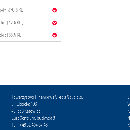
pdf [370.8 KB]
doc [42.5 KB]
doc [68.5 KB]
Towarzystwo Finansowe Silesia Sp. z o.o.
S
ul. Ligocka 103
W
40-568 Katowice
K
EuroCentrum, budynek 8
N
Tel.: +48 32 494 57 48
R