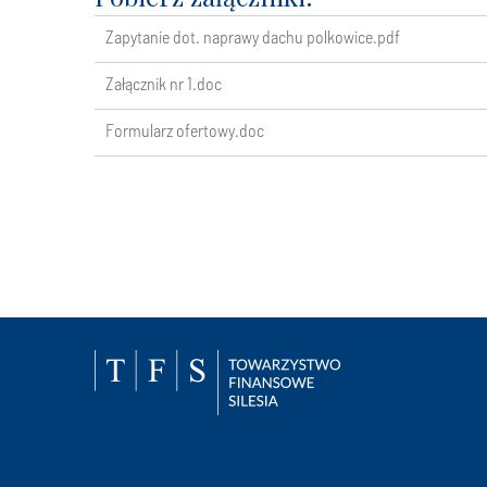
Zapytanie dot. naprawy dachu polkowice.pdf
Załącznik nr 1.doc
Formularz ofertowy.doc