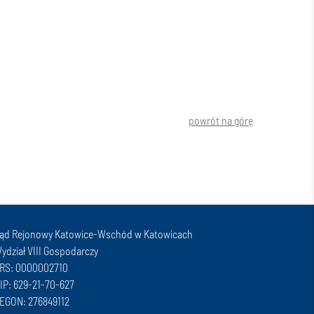
powrót na górę
ąd Rejonowy Katowice-Wschód w Katowicach
ydział VIII Gospodarczy
RS: 0000002710
IP: 629-21-70-627
EGON: 276849112