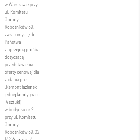
w Warszawie przy
ul. Komitetu
Obrony
Robotników 39,
zwracamy się do
Państwa
z uprzejmą prośbą
dotyczącą
przedstawienia
oferty cenowej dla
zadania pn.:
„Remont łazienek
jednej kondygnacji
(4 sztuki)
w budynku nr 2
przy ul. Komitetu
Obrony
Robotników 39, 02-
148 Warszawa”.