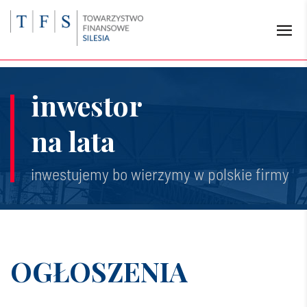
inwestor
na lata
inwestujemy bo wierzymy w polskie firmy
OGŁOSZENIA