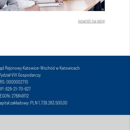
powrót na górę
ąd Rejonowy Katowice-Wschód w Katowicach
ydział VIII Gospodarczy
RS: 0000002710
IP: 629-21-70-627
EGON: 276849112
apitał zakładowy: PLN 1.739.283.500,00