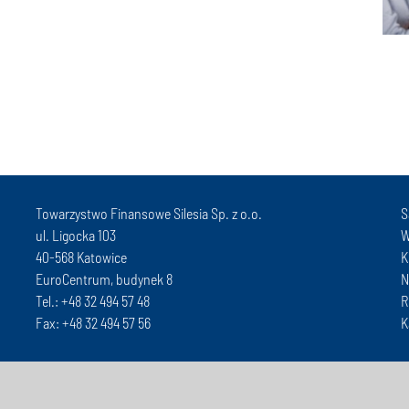
Towarzystwo Finansowe Silesia Sp. z o.o.
S
ul. Ligocka 103
W
40-568 Katowice
K
EuroCentrum, budynek 8
N
Tel.: +48 32 494 57 48
R
Fax: +48 32 494 57 56
K