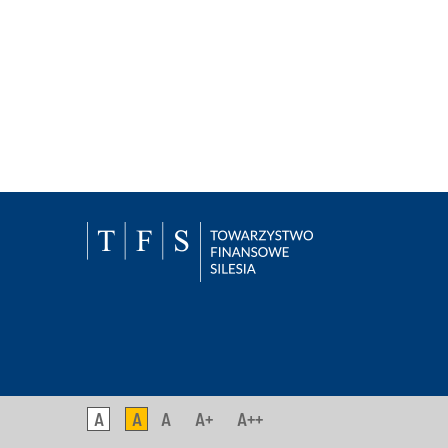
A
A
A
A+
A++