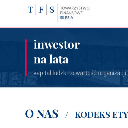
inwestor
na lata
kapitał ludzki to wartość organizacji
O NAS
/
KODEKS ETY