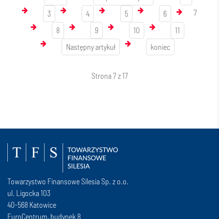
7
3
4
5
6
8
9
10
11
Następny artykuł
koniec
Strona 7 z 17
Towarzystwo Finansowe Silesia Sp. z o.o.
ul. Ligocka 103
40-568 Katowice
EuroCentrum, budynek 8