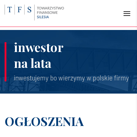
inwestor
na lata
inwestujemy bo wierzymy w polskie firmy
OGŁOSZENIA