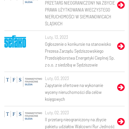
PRZETARG NIEOGRANICZONY NA ZBYCIE
PRAWA UŻYTKOWANIA WIECZYSTEGO
NIERUCHOMOŚCI W SIEMIANOWICACH
ŚLĄSKICH
luty, 13, 2023
Ogłoszenie o konkursie na stanowisko
Prezesa Zarządu Sędziszowskiego
Przedsiębiorstwa Energetyki Cieplnej Sp.
z o.o. z siedzibą w Sędziszowie
luty, 03, 2023
Zapytanie ofertowe na wykonanie
wyceny nieruchomości dla celów
księgowych
luty, 02, 2023
II przetarg nieograniczony na zbycie
pakietu udziałów Walcowni Rur Jedność