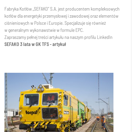
Fabryka Kotłów „SEFAKO” S.A. jest producentem kompleksowych
kotłów dla energetyki przemysłowej i zawodowej oraz elementów
ciśnieniowych w Polsce i Europie. Specjalizuje się również
w generalnym wykonawstwie w formule EPC.
Zapraszamy pełnej treści artykułu na naszym profilu LinkedIn
SEFAKO 3 lata w GK TFS - artykuł