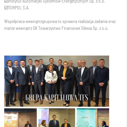
☑️
Instytut Automatyki Systemów Energetycznych Sp. z o.o.
☑️
TORPOL S.A.
Współpraca wewnątrzgrupowa to sprawna realizacja zadania oraz
marże wewnątrz GK
Towarzystwo Finansowe Silesia Sp. z o.o.