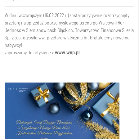
W dniu wczorajszym (16.02.2022 r.) został pozytywnie rozstrzygnięty
przetarg na sprzedaż poprzemysłowego terenu po Walcowni Rur
Jedność w Siemianowicach Śląskich. Towarzystwo Finansowe Silesia
Sp. z o.o. ogłosiło ww. przetarg w styczniu br. Gratulujemy nowemu
nabywcy!
zapraszamy do artykułu ->
www.wnp.pl