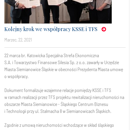
Kolejny krok we współpracy KSSE i TFS
marzec, 22, 2021
22 marca br. Katowicka Specjalna Strefa Ekonomiczna
S.A. i Towarzystwo Finansowe Silesia Sp. z o.o. zawarły w Urzędzie
Miasta Siemianowice Śląskie w obecności Prezydenta Miasta umowę
o współpracy.
Dokument formalizuje wzajemne relacje pomiędzy KSSE i TFS
w ramach realizacji przez TFS projektu rewitalizacji nieruchomości na
obszarze Miasta Siemianowice - Śląskiego Centrum Biznesu
i Technologii przy ul. Stalmacha 8 w Siemianowicach Śląskich.
Zgodnie z umową nieruchomości wchodzące w skład śląskiego