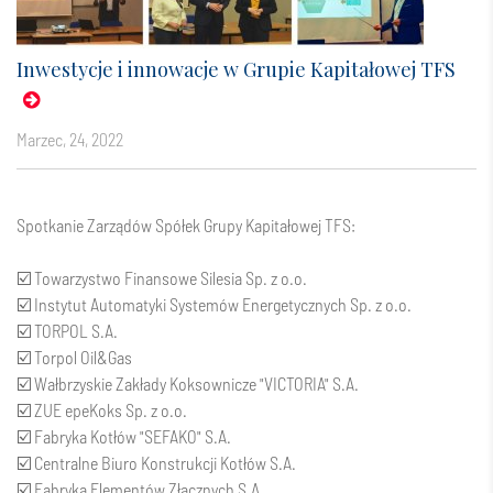
Inwestycje i innowacje w Grupie Kapitałowej TFS
marzec, 24, 2022
Spotkanie Zarządów Spółek Grupy Kapitałowej TFS:
☑️
Towarzystwo Finansowe Silesia Sp. z o.o.
☑️
Instytut Automatyki Systemów Energetycznych Sp. z o.o.
️☑️
TORPOL S.A.
️☑️ Torpol Oil&Gas
️☑️
Wałbrzyskie Zakłady Koksownicze "VICTORIA"​ S.A.
️☑️
ZUE epeKoks Sp. z o.o.
️☑️
Fabryka Kotłów "SEFAKO" S.A.
️☑️ Centralne Biuro Konstrukcji Kotłów S.A.
️☑️
Fabryka Elementów Złącznych S.A.