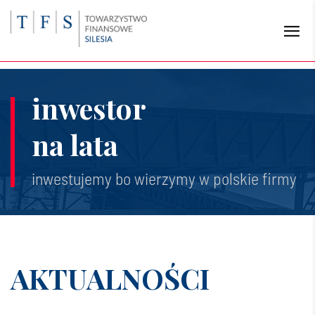
inwestor
na lata
inwestujemy bo wierzymy w polskie firmy
AKTUALNOŚCI