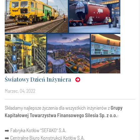
Światowy Dzień Inżyniera
marzec, 04, 2022
Składamy najlepsze życzenia dla wszystkich inżynierów z
Grupy
Kapitałowej Towarzystwa Finansowego Silesia Sp. z o.o.
:
➡️ Fabryka Kotłów "SEFAKO" S.A.
➡️ Centralne Biuro Konstrukcji Kotłów S.A.