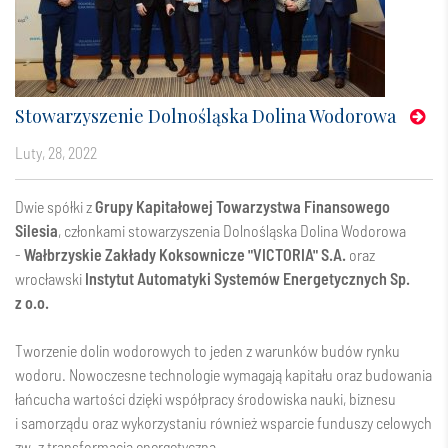
Stowarzyszenie Dolnośląska Dolina Wodorowa
luty, 28, 2022
Dwie spółki z
Grupy Kapitałowej Towarzystwa Finansowego
Silesia
, członkami stowarzyszenia Dolnośląska Dolina Wodorowa
-
Wałbrzyskie Zakłady Koksownicze "VICTORIA"​ S.A.
oraz
wrocławski
Instytut Automatyki Systemów Energetycznych Sp.
z o.o.
Tworzenie dolin wodorowych to jeden z warunków budów rynku
wodoru. Nowoczesne technologie wymagają kapitału oraz budowania
łańcucha wartości dzięki współpracy środowiska nauki, biznesu
i samorządu oraz wykorzystaniu również wsparcie funduszy celowych
zw. z transformacją energetyczną