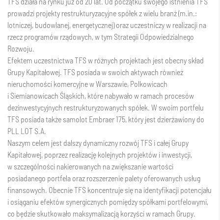
TFS działa na rynku już od 20 lat. Od początku swojego istnienia TFS
prowadzi projekty restrukturyzacyjne spółek z wielu branż (m.in.:
lotniczej, budowlanej, energetycznej) oraz uczestniczy w realizacji na
rzecz programów rządowych, w tym Strategii Odpowiedzialnego
Rozwoju.
Efektem uczestnictwa TFS w różnych projektach jest obecny skład
Grupy Kapitałowej. TFS posiada w swoich aktywach również
nieruchomości komercyjne w Warszawie, Polkowicach
i Siemianowicach Śląskich, które nabywało w ramach procesów
dezinwestycyjnych restrukturyzowanych spółek. W swoim portfelu
TFS posiada także samolot Embraer 175, który jest dzierżawiony do
PLL LOT S.A.
Naszym celem jest dalszy dynamiczny rozwój TFS i całej Grupy
Kapitałowej, poprzez realizację kolejnych projektów i inwestycji,
w szczególności nakierowanych na zwiększanie wartości
posiadanego portfela oraz rozszerzenie palety oferowanych usług
finansowych. Obecnie TFS koncentruje się na identyfikacji potencjału
i osiąganiu efektów synergicznych pomiędzy spółkami portfelowymi,
co będzie skutkowało maksymalizacją korzyści w ramach Grupy.