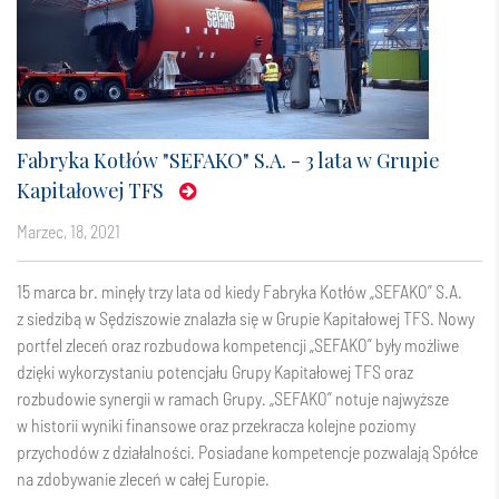
Fabryka Kotłów "SEFAKO" S.A. - 3 lata w Grupie
Kapitałowej TFS
marzec, 18, 2021
15 marca br. minęły trzy lata od kiedy Fabryka Kotłów „SEFAKO” S.A.
z siedzibą w Sędziszowie znalazła się w Grupie Kapitałowej TFS. Nowy
portfel zleceń oraz rozbudowa kompetencji „SEFAKO” były możliwe
dzięki wykorzystaniu potencjału Grupy Kapitałowej TFS oraz
rozbudowie synergii w ramach Grupy. „SEFAKO” notuje najwyższe
w historii wyniki finansowe oraz przekracza kolejne poziomy
przychodów z działalności. Posiadane kompetencje pozwalają Spółce
na zdobywanie zleceń w całej Europie.