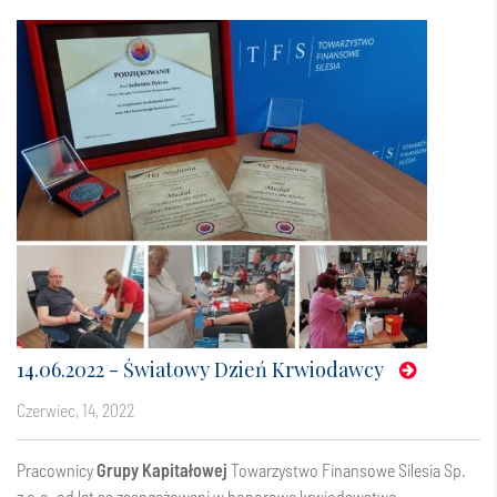
14.06.2022 - Światowy Dzień Krwiodawcy
czerwiec, 14, 2022
Pracownicy
Grupy Kapitałowej
Towarzystwo Finansowe Silesia Sp.
z o.o.
od lat są zaangażowani w honorowe krwiodawstwo.