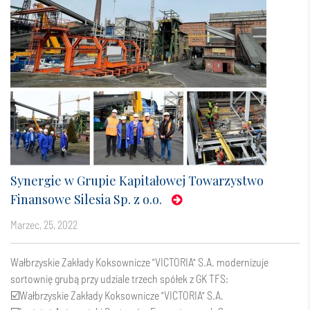
Synergie w Grupie Kapitałowej Towarzystwo
Finansowe Silesia Sp. z o.o.
marzec, 25, 2022
Wałbrzyskie Zakłady Koksownicze "VICTORIA"​ S.A.
modernizuje
sortownię grubą przy udziale trzech spółek z GK TFS:
☑️
Wałbrzyskie Zakłady Koksownicze "VICTORIA"​ S.A.