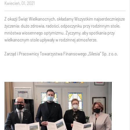
kwiecień, 01, 2021
Z okazji Świąt Wielkanocnych, składamy Wszystkim najserdeczniejsze
życzenia: dużo zdrowia, radości, odpoczynku przy rodzinnym stole,
mnóstwa wiosennego optymizmu. Życzymy, aby spotkania przy
wielkanocnym stole upływały w rodzinnej atmosferze.
Zarząd i Pracownicy Towarzystwa Finansowego „Silesia” Sp. z o.o.