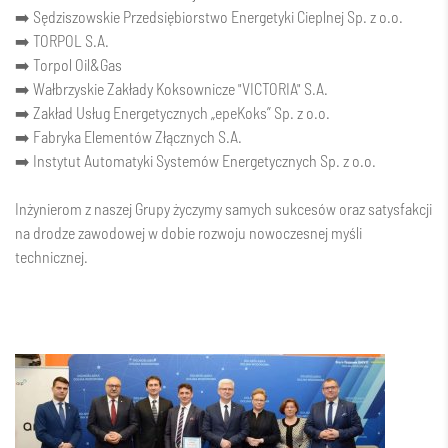
➡️ Sędziszowskie Przedsiębiorstwo Energetyki Cieplnej Sp. z o.o.
➡️ TORPOL S.A.
➡️ Torpol Oil&Gas
➡️ Wałbrzyskie Zakłady Koksownicze "VICTORIA"​ S.A.
➡️ Zakład Usług Energetycznych „epeKoks” Sp. z o.o.
➡️ Fabryka Elementów Złącznych S.A.
➡️ Instytut Automatyki Systemów Energetycznych Sp. z o.o.
Inżynierom z naszej Grupy życzymy samych sukcesów oraz satysfakcji
na drodze zawodowej w dobie rozwoju nowoczesnej myśli
technicznej.