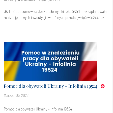
GK TFS podsumowała doskonałe wyniki roku
2021
oraz zaplanowała
realizację nowych inwestycji i wspólnych przedsięwzięć w
2022
roku.
Pomoc dla obywateli Ukrainy – Infolinia 19524
marzec, 05, 2022
Pomoc dla obywateli Ukrainy – Infolinia 19524